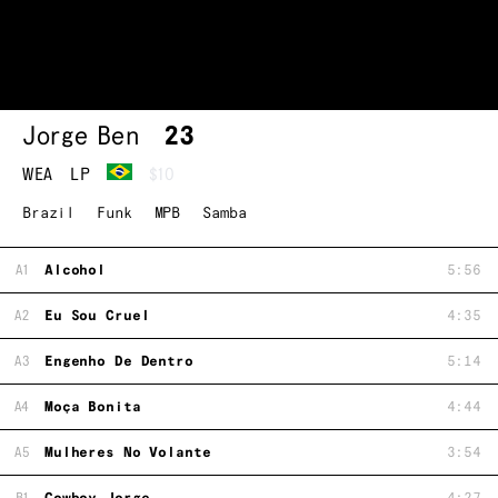
Jorge Ben
23
WEA
LP
$10
Brazil
Funk
MPB
Samba
A1
Alcohol
5:56
A2
Eu Sou Cruel
4:35
A3
Engenho De Dentro
5:14
A4
Moça Bonita
4:44
A5
Mulheres No Volante
3:54