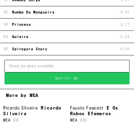
B1
Cowboy Jorge
4:27
B2
Bumbo Da Mangueira
4:31
B3
Princesa
5:17
B4
Goleiro
5:24
B5
Spirogyra Story
6:19
NOTIFY ME
More by WEA
Ricardo Silveira
Ricardo
Fausto Fawcett
E Os
Silveira
Robos Efemeros
WEA
$15
WEA
$20