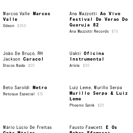
Marcos Valle
Marcos
Ana Mazzotti
Ao Vivo
Valle
Festival De Verao Do
Guaruja 82
Odeon
$250
Ana Mazzotti Records
$70
João De Bruçó
,
RH
Uakti
Oficina
Jackson
Caracol
Instrumental
Discos Nada
$20
Ariola
$30
Beto Saroldi
Metro
Luiz Leme
,
Murillo Serpa
Murillo Serpa & Luiz
Retoque Especial
$15
Leme
Phoenix Spink
$20
Mário Lúcio De Freitas
Fausto Fawcett
E Os