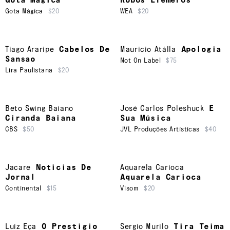
Gota Mágica
Robos Efemeros
Gota Mágica
$20
WEA
$20
Tiago Araripe
Cabelos De
Mauricio Atálla
Apologia
Sansao
Not On Label
$75
Lira Paulistana
$20
Beto Swing Baiano
José Carlos Poleshuck
E
Ciranda Baiana
Sua Música
CBS
$50
JVL Produções Artísticas
$40
Jacare
Noticias De
Aquarela Carioca
Jornal
Aquarela Carioca
Continental
$15
Visom
$20
Luiz Eça
O Prestigio
Sergio Murilo
Tira Teima