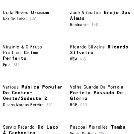
Duda Neves
Urucum
José Arimatéa
Brejo Das
Almas
Not On Label
$30
Rocinante
$50
Virginie & O Fruto
Ricardo Silveira
Ricardo
Proibido
Crime
Silveira
Perfeito
WEA
$15
Epic
$12
Various
Música Popular
Velha Guarda Da Portela
Do Centro-
Portela Passado De
Oeste/Sudeste 2
Glória
Discos Marcus Pereira
$10
RGE
$50
Sérgio Ricardo
Do Lago
Pascoal Meirelles
Tambá
À Cachoeira
Vento De Raio
$20