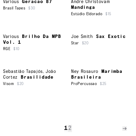
Various
Geracao 87
Andre Christovam
Mandinga
Brasil Tapes
$30
Estúdio Eldorado
$15
Various
Brilho Da MPB
Joe Smith
Sax Exotic
Vol. 1
Star
$20
RGE
$10
Sebastião Tapajós
,
João
Ney Rosauro
Marimba
Cortez
Brasilidade
Brasileira
Visom
$20
ProPercussao
$25
1
2