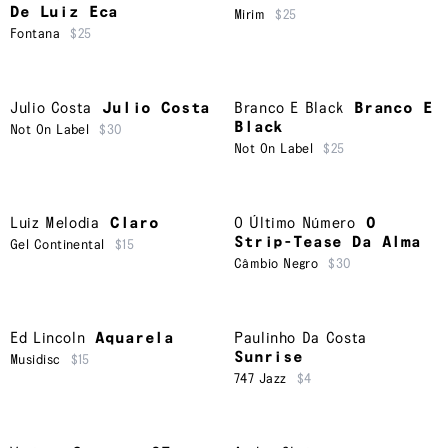
De Luiz Eca
Mirim
$25
Fontana
$25
Julio Costa
Julio Costa
Branco E Black
Branco E
Black
Not On Label
$30
Not On Label
$25
Luiz Melodia
Claro
O Último Número
O
Strip-Tease Da Alma
Gel Continental
$15
Câmbio Negro
$30
Ed Lincoln
Aquarela
Paulinho Da Costa
Sunrise
Musidisc
$15
747 Jazz
$4