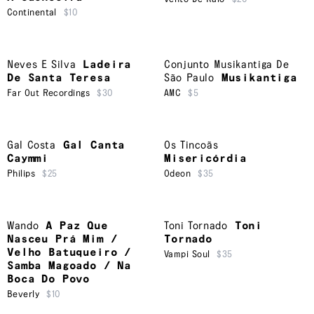
Continental
$10
Neves E Silva
Ladeira
Conjunto Musikantiga De
De Santa Teresa
São Paulo
Musikantiga
Far Out Recordings
$30
AMC
$5
Gal Costa
Gal Canta
Os Tincoãs
Caymmi
Misericórdia
Philips
$25
Odeon
$35
Wando
A Paz Que
Toni Tornado
Toni
Nasceu Prá Mim /
Tornado
Velho Batuqueiro /
Vampi Soul
$35
Samba Magoado / Na
Boca Do Povo
Beverly
$10