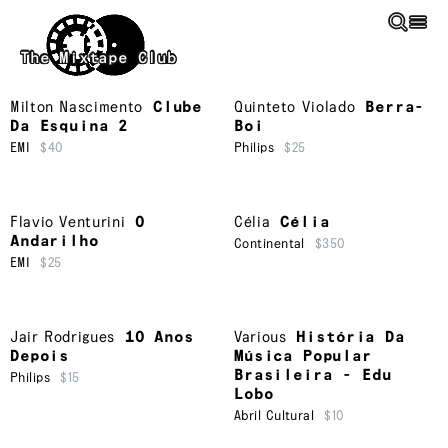
Skip to main content
The Mixtape Club
Milton Nascimento
Clube
Quinteto Violado
Berra-
Da Esquina 2
Boi
EMI
$40
Philips
$25
Flavio Venturini
O
Célia
Célia
Andarilho
Continental
$350
EMI
$25
Jair Rodrigues
10 Anos
Various
História Da
Depois
Música Popular
Brasileira - Edu
Philips
$15
Lobo
Abril Cultural
$10