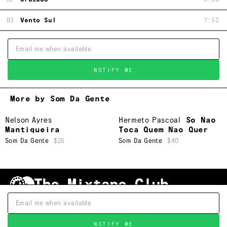
B3
Vento Sul
7:52
NOTIFY ME
More by Som Da Gente
Nelson Ayres
Hermeto Pascoal
So Nao
Mantiqueira
Toca Quem Nao Quer
Som Da Gente
$25
Som Da Gente
$40
Shipping & Handling
Grading
FAQ
About Us
Terms & Conditions
Privacy Policy
Subscribe
TRACKLIST
↑
NOTIFY ME