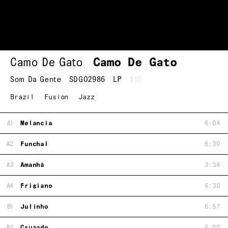
Camo De Gato
Camo De Gato
Som Da Gente
SDG02986
LP
$10
Brazil
Fusion
Jazz
A1
Melancia
6:04
A2
Funchal
6:30
A3
Amanhã
3:36
A4
Frigiano
5:30
B1
Julinho
6:57
B2
Cruzado
5:00