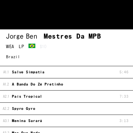
Jorge Ben
Mestres Da MPB
WEA
LP
$10
Brazil
A1.1
Salve Simpatia
5:46
A1.2
A Banda Do Zé Pretinho
A2.1
País Tropical
7:33
A2.2
Spyro Gyro
A3.1
Menina Sarará
3:13