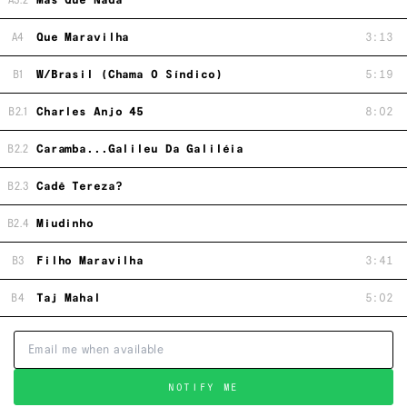
A3.2
Mas Que Nada
A4
Que Maravilha
3:13
B1
W/Brasil (Chama O Síndico)
5:19
B2.1
Charles Anjo 45
8:02
B2.2
Caramba...Galileu Da Galiléia
B2.3
Cadê Tereza?
B2.4
Miudinho
B3
Filho Maravilha
3:41
B4
Taj Mahal
5:02
NOTIFY ME