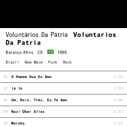
Voluntários Da Pátria
Voluntarios
Da Patria
Baratos Afins
CD
1996
Brazil
New Wave
Punk
Rock
01
O Homem Que Eu Amo
2:56
02
Iô Iô
2:03
03
Um, Dois, Três, Eu Te Amo
3:00
04
Nazi Über Alles
3:32
05
Marcha
2:24