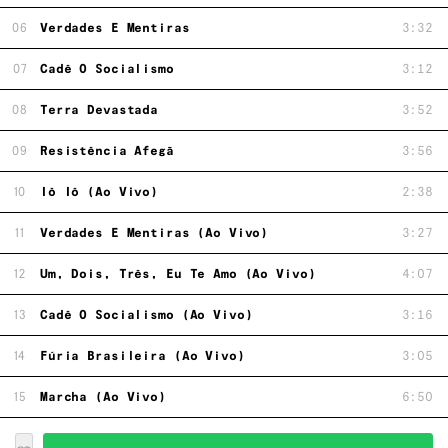
06
Verdades E Mentiras
3:32
07
Cadê O Socialismo
3:12
08
Terra Devastada
3:52
09
Resistência Afegã
3:56
10
Iô Iô (Ao Vivo)
2:38
11
Verdades E Mentiras (Ao Vivo)
3:27
12
Um, Dois, Três, Eu Te Amo (Ao Vivo)
4:07
13
Cadê O Socialismo (Ao Vivo)
3:16
14
Fúria Brasileira (Ao Vivo)
3:05
15
Marcha (Ao Vivo)
6:50