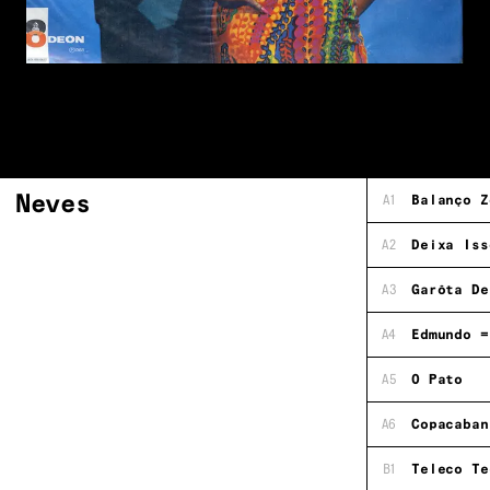
s Neves
A1
Balanço Z
A2
Deixa Iss
A3
Garôta De
A4
Edmundo =
A5
O Pato
A6
Copacaban
B1
Teleco Te