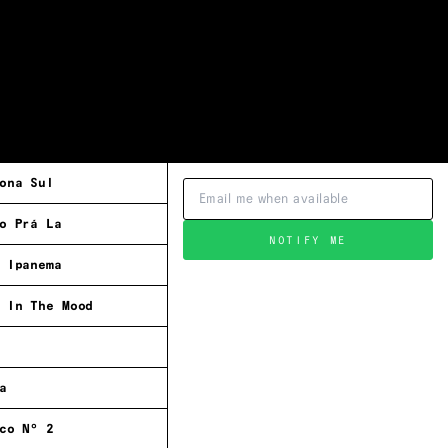
ona Sul
o Prá La
NOTIFY ME
 Ipanema
 In The Mood
a
co Nº 2