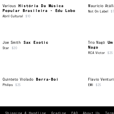
Various
História Da Música
Mauricio Atáll
Popular Brasileira - Edu Lobo
Not On Label
$
Abril Cultural
$10
Joe Smith
Sax Exotic
Trio Nagô
Um
Nago
Star
$20
RCA Victor
$25
Quinteto Violado
Berra-Boi
Flavio Venturi
Philips
$25
EMI
$25
Shipping & Handling
Grading
FAQ
About Us
Term