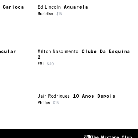
 Carioca
Ed Lincoln
Aquarela
Musidisc
$15
acular
Milton Nascimento
Clube Da Esquina
2
EMI
$40
Jair Rodrigues
10 Anos Depois
Philips
$15