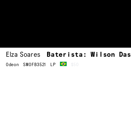
Elza Soares
Baterista: Wilson Da
Odeon
SMOFB3521
LP
$50