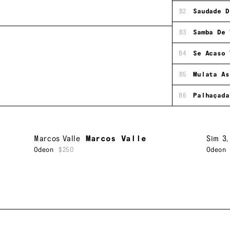
B2
Saudade D
B3
Samba De 
B4
Se Acaso 
B5
Mulata As
B6
Palhaçada
Marcos Valle
Marcos Valle
Sim 3
Odeon
$250
Odeon