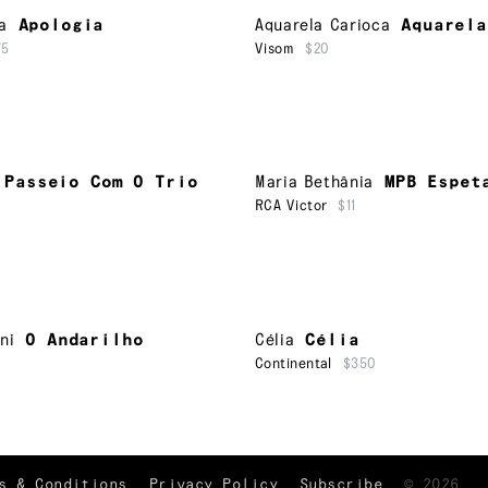
a
Apologia
Aquarela Carioca
Aquarela
75
Visom
$20
 Passeio Com O Trio
Maria Bethânia
MPB Espet
RCA Victor
$11
ni
O Andarilho
Célia
Célia
Continental
$350
TRACKLIST
↑
s & Conditions
Privacy Policy
Subscribe
©
2026