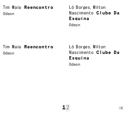
Tim Maia
Reencontro
Lô Borges
,
Milton
Nascimento
Clube Da
Odeon
Esquina
Odeon
Tim Maia
Reencontro
Lô Borges
,
Milton
Nascimento
Clube Da
Odeon
Esquina
Odeon
1
2