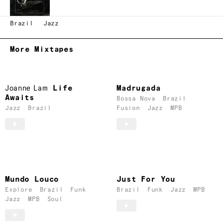
Brazil
Jazz
More Mixtapes
Joanne Lam
Life
Madrugada
Awaits
Bossa Nova
Brazil
Jazz
Brazil
Fusion
Jazz
MPB
Mundo Louco
Just For You
Explore
Brazil
Funk
Brazil
Funk
Jazz
MPB
Jazz
MPB
Soul