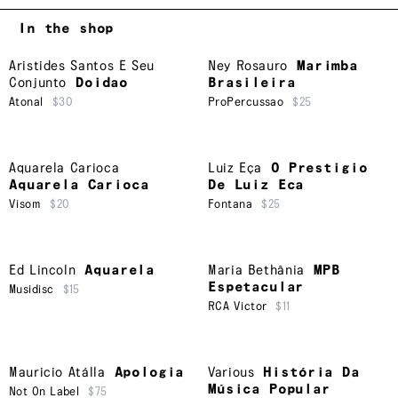
In the shop
Aristides Santos E Seu
Ney Rosauro
Marimba
Conjunto
Doidao
Brasileira
Atonal
$30
ProPercussao
$25
Aquarela Carioca
Luiz Eça
O Prestigio
Aquarela Carioca
De Luiz Eca
Visom
$20
Fontana
$25
Ed Lincoln
Aquarela
Maria Bethânia
MPB
Espetacular
Musidisc
$15
RCA Victor
$11
Mauricio Atálla
Apologia
Various
História Da
Música Popular
Not On Label
$75