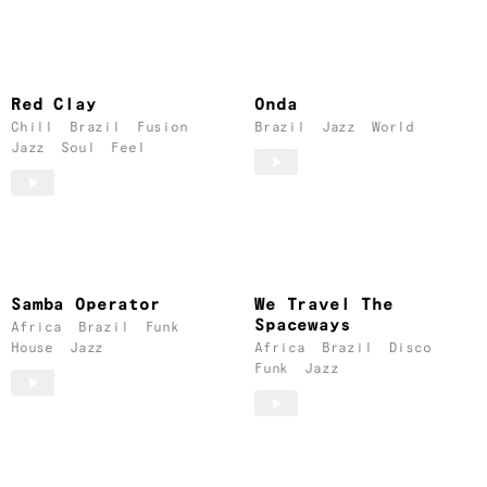
Red Clay
Onda
Chill
Brazil
Fusion
Brazil
Jazz
World
Jazz
Soul
Feel
Samba Operator
We Travel The
Spaceways
Africa
Brazil
Funk
House
Jazz
Africa
Brazil
Disco
Funk
Jazz