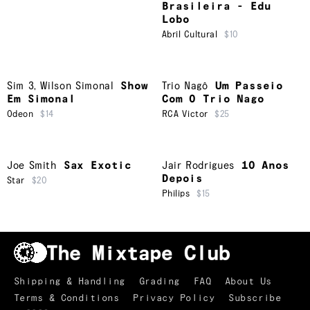
Brasileira - Edu
Lobo
Abril Cultural
$10
Sim 3
,
Wilson Simonal
Show
Trio Nagô
Um Passeio
Em Simonal
Com O Trio Nago
Odeon
$14
RCA Victor
$25
Joe Smith
Sax Exotic
Jair Rodrigues
10 Anos
Depois
Star
$20
Philips
$15
Shipping & Handling
Grading
FAQ
About Us
Terms & Conditions
Privacy Policy
Subscribe