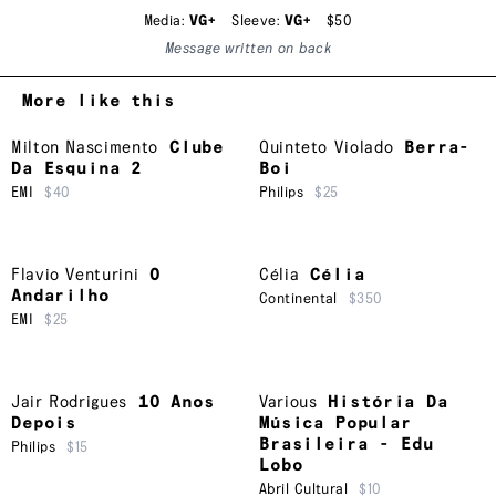
Media:
VG+
Sleeve:
VG+
$50
Message written on back
More like this
Milton Nascimento
Clube
Quinteto Violado
Berra-
Da Esquina 2
Boi
EMI
$40
Philips
$25
Flavio Venturini
O
Célia
Célia
Andarilho
Continental
$350
EMI
$25
Jair Rodrigues
10 Anos
Various
História Da
Depois
Música Popular
Brasileira - Edu
Philips
$15
Lobo
Abril Cultural
$10