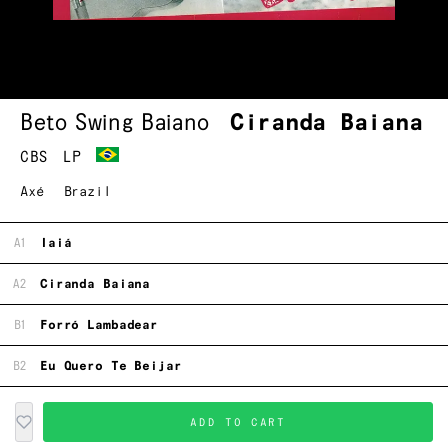
Beto Swing Baiano
Ciranda Baiana
CBS
LP
Axé
Brazil
A1
Iaiá
A2
Ciranda Baiana
B1
Forró Lambadear
B2
Eu Quero Te Beijar
ADD TO CART