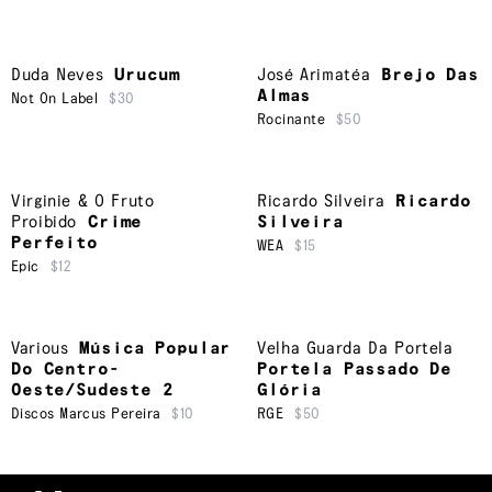
Duda Neves
Urucum
José Arimatéa
Brejo Das
Almas
Not On Label
$30
Rocinante
$50
Virginie & O Fruto
Ricardo Silveira
Ricardo
Proibido
Crime
Silveira
Perfeito
WEA
$15
Epic
$12
Various
Música Popular
Velha Guarda Da Portela
Do Centro-
Portela Passado De
Oeste/Sudeste 2
Glória
Discos Marcus Pereira
$10
RGE
$50