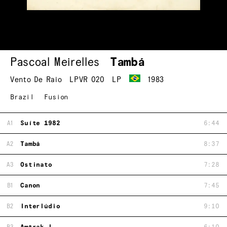
Pascoal Meirelles
Tambá
Vento De Raio
LPVR 020
LP
1983
Brazil
Fusion
A1
Suíte 1982
6:44
A2
Tambá
8:37
A3
Ostinato
7:28
B1
Canon
7:45
B2
Interlúdio
9:10