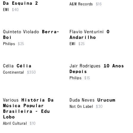
Da Esquina 2
A&M Records
$16
EMI
$40
Quinteto Violado
Berra-
Flavio Venturini
O
Boi
Andarilho
Philips
$25
EMI
$25
Célia
Célia
Jair Rodrigues
10 Anos
Depois
Continental
$350
Philips
$15
Various
História Da
Duda Neves
Urucum
Música Popular
Not On Label
$30
Brasileira - Edu
Lobo
Abril Cultural
$10