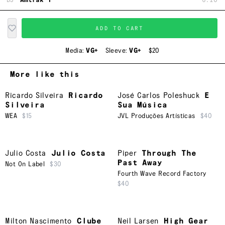
B3
Amtrak I
6:10
ADD TO CART
Media:
VG+
Sleeve:
VG+
$20
More like this
Ricardo Silveira
Ricardo
José Carlos Poleshuck
E
Silveira
Sua Música
WEA
$15
JVL Produções Artísticas
$40
Julio Costa
Julio Costa
Piper
Through The
Past Away
Not On Label
$30
Fourth Wave Record Factory
$40
Milton Nascimento
Clube
Neil Larsen
High Gear