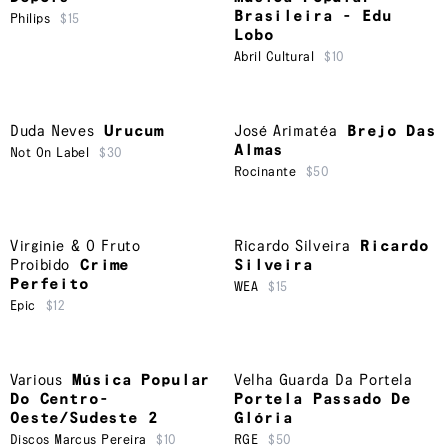
Brasileira - Edu
Philips
$15
Lobo
Abril Cultural
$10
Duda Neves
Urucum
José Arimatéa
Brejo Das
Almas
Not On Label
$30
Rocinante
$50
Virginie & O Fruto
Ricardo Silveira
Ricardo
Proibido
Crime
Silveira
Perfeito
WEA
$15
Epic
$12
Various
Música Popular
Velha Guarda Da Portela
Do Centro-
Portela Passado De
Oeste/Sudeste 2
Glória
Discos Marcus Pereira
$10
RGE
$50