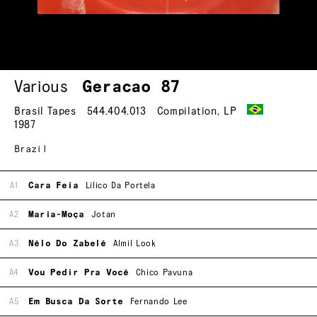
Various
Geracao 87
Brasil Tapes
544.404.013
Compilation
,
LP
1987
Brazil
A1
Cara Feia
Lilico Da Portela
A2
Maria-Moça
Jotan
A3
Nêlo Do Zabelê
Almil Look
A4
Vou Pedir Pra Você
Chico Pavuna
A5
Em Busca Da Sorte
Fernando Lee