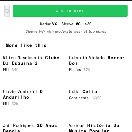
ADD TO CART
Media:
VG
Sleeve:
VG
$30
Sleeve VG- with moderate wear at top edges
More like this
Milton Nascimento
Clube
Quinteto Violado
Berra-
Da Esquina 2
Boi
EMI
$40
Philips
$25
Flavio Venturini
O
Célia
Célia
Andarilho
Continental
$350
EMI
$25
Jair Rodrigues
10 Anos
Various
História Da
Depois
Música Popular