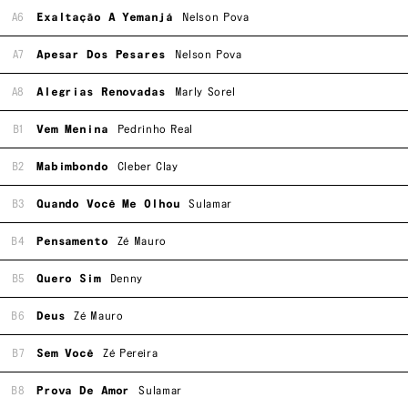
A6
Exaltação A Yemanjá
Nelson Pova
A7
Apesar Dos Pesares
Nelson Pova
A8
Alegrias Renovadas
Marly Sorel
B1
Vem Menina
Pedrinho Real
B2
Mabimbondo
Cleber Clay
B3
Quando Você Me Olhou
Sulamar
B4
Pensamento
Zé Mauro
B5
Quero Sim
Denny
B6
Deus
Zé Mauro
B7
Sem Você
Zé Pereira
B8
Prova De Amor
Sulamar