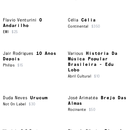
Flavio Venturini
O
Célia
Célia
Andarilho
Continental
$350
EMI
$25
Jair Rodrigues
10 Anos
Various
História Da
Depois
Música Popular
Brasileira - Edu
Philips
$15
Lobo
Abril Cultural
$10
Duda Neves
Urucum
José Arimatéa
Brejo Das
Almas
Not On Label
$30
Rocinante
$50