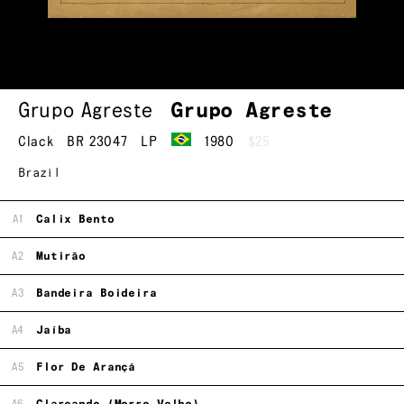
Grupo Agreste
Grupo Agreste
Clack
BR 23047
LP
1980
$25
Brazil
A1
Calix Bento
A2
Mutirão
A3
Bandeira Boideira
A4
Jaíba
A5
Flor De Arançá