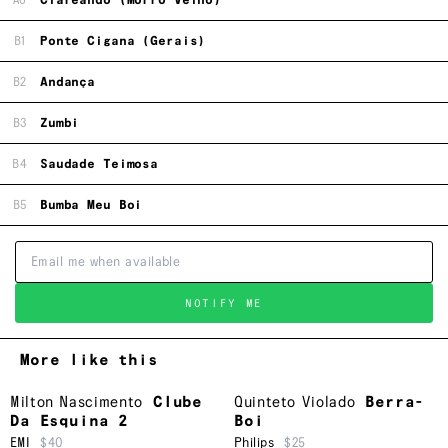
A6
Clareando (Morro Velho)
B1
Ponte Cigana (Gerais)
B2
Andança
B3
Zumbi
B4
Saudade Teimosa
B5
Bumba Meu Boi
NOTIFY ME
More like this
Milton Nascimento
Clube
Quinteto Violado
Berra-
Da Esquina 2
Boi
EMI
$40
Philips
$25