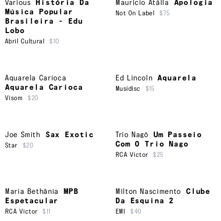
Various
História Da
Mauricio Atálla
Apologia
Música Popular
Not On Label
$75
Brasileira - Edu
Lobo
Abril Cultural
$10
Aquarela Carioca
Ed Lincoln
Aquarela
Aquarela Carioca
Musidisc
$15
Visom
$20
Joe Smith
Sax Exotic
Trio Nagô
Um Passeio
Com O Trio Nago
Star
$20
RCA Victor
$25
Maria Bethânia
MPB
Milton Nascimento
Clube
Espetacular
Da Esquina 2
RCA Victor
$11
EMI
$40