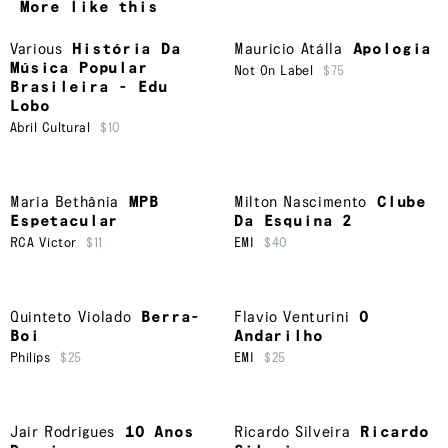
More like this
Various
História Da
Mauricio Atálla
Apologia
Música Popular
Not On Label
$75
Brasileira - Edu
Lobo
Abril Cultural
$10
Maria Bethânia
MPB
Milton Nascimento
Clube
Espetacular
Da Esquina 2
RCA Victor
$11
EMI
$40
Quinteto Violado
Berra-
Flavio Venturini
O
Boi
Andarilho
Philips
$25
EMI
$25
Jair Rodrigues
10 Anos
Ricardo Silveira
Ricardo