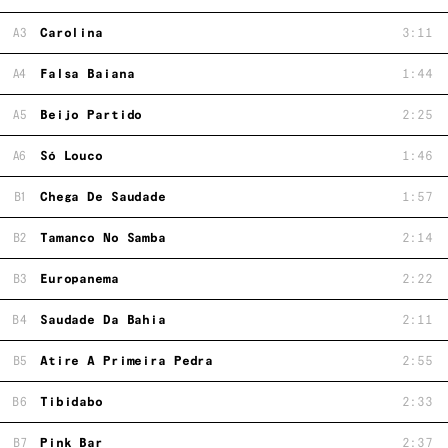
A3
Carolina
3:11
A4
Falsa Baiana
1:44
A5
Beijo Partido
2:25
A6
Só Louco
1:46
B1
Chega De Saudade
1:57
B2
Tamanco No Samba
2:14
B3
Europanema
2:22
B4
Saudade Da Bahia
2:11
B5
Atire A Primeira Pedra
2:55
B6
Tibidabo
2:33
B7
Pink Bar
2:37