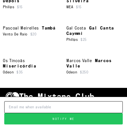
Depois
Silveira
Philips
$15
WEA
$15
Pascoal Meirelles
Tambá
Gal Costa
Gal Canta
Caymmi
Vento De Raio
$20
Philips
$25
Os Tincoãs
Marcos Valle
Marcos
Misericórdia
Valle
Odeon
$35
Odeon
$250
Shipping & Handling
Grading
FAQ
About Us
Terms & Conditions
Privacy Policy
Subscribe
TRACKLIST
↑
NOTIFY ME
©
2026