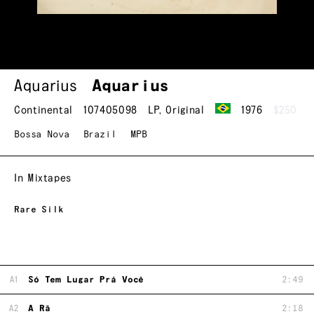
Aquarius
Aquarius
Continental
107405098
LP
,
Original
1976
$250
Bossa Nova
Brazil
MPB
In Mixtapes
Rare Silk
A1
Só Tem Lugar Prá Você
2:49
A2
A Rã
2:18