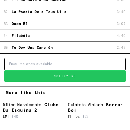
B1
... Do Cavalo Do Bandido
4:08
B2
La Poesia Dels Teus Ulls
3:40
B3
Quem É?
3:07
B4
Filabóia
4:40
B5
Te Doy Una Canción
2:47
NOTIFY ME
More like this
Milton Nascimento
Clube
Quinteto Violado
Berra-
Da Esquina 2
Boi
EMI
$40
Philips
$25