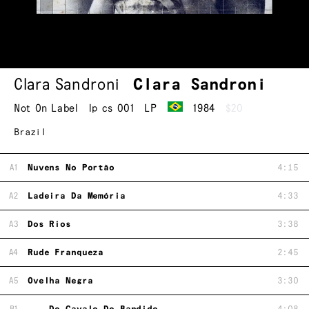
Clara Sandroni
Clara Sandroni
Not On Label
lp cs 001
LP
1984
$20
Brazil
A1
Nuvens No Portão
4:15
A2
Ladeira Da Memória
4:33
A3
Dos Rios
3:38
A4
Rude Franqueza
2:45
A5
Ovelha Negra
3:30