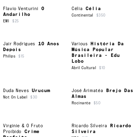
Flavio Venturini
O
Célia
Célia
Andarilho
Continental
$350
EMI
$25
Jair Rodrigues
10 Anos
Various
História Da
Depois
Música Popular
Brasileira - Edu
Philips
$15
Lobo
Abril Cultural
$10
Duda Neves
Urucum
José Arimatéa
Brejo Das
Almas
Not On Label
$30
Rocinante
$50
Virginie & O Fruto
Ricardo Silveira
Ricardo
Proibido
Crime
Silveira