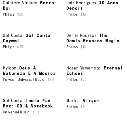
Quinteto Violado
Berra-
Jair Rodrigues
10 Anos
Boi
Depois
Philips
$25
Philips
$15
Gal Costa
Gal Canta
Demis Roussos
The
Caymmi
Demis Roussos Magic
Philips
$25
Philips
$10
Hyldon
Deus A
Hozan Yamamoto
Eternal
Natureza E A Música
Echoes
Polydor
,
Universal Music
$50
Philips
$25
Gal Costa
India Fan
Marina
Virgem
Box: CD & Notebook
Philips
$6
Universal Music
$30