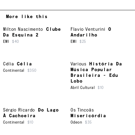
More like this
Milton Nascimento
Clube
Flavio Venturini
O
Da Esquina 2
Andarilho
EMI
$40
EMI
$25
Célia
Célia
Various
História Da
Música Popular
Continental
$350
Brasileira - Edu
Lobo
Abril Cultural
$10
Sérgio Ricardo
Do Lago
Os Tincoãs
À Cachoeira
Misericórdia
Continental
$10
Odeon
$35