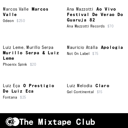
Marcos Valle
Marcos
Ana Mazzotti
Ao Vivo
Valle
Festival De Verao Do
Guaruja 82
Odeon
$250
Ana Mazzotti Records
$70
Luiz Leme
,
Murillo Serpa
Mauricio Atálla
Apologia
Murillo Serpa & Luiz
Not On Label
$75
Leme
Phoenix Spink
$20
Luiz Eça
O Prestigio
Luiz Melodia
Claro
De Luiz Eca
Gel Continental
$15
Fontana
$25