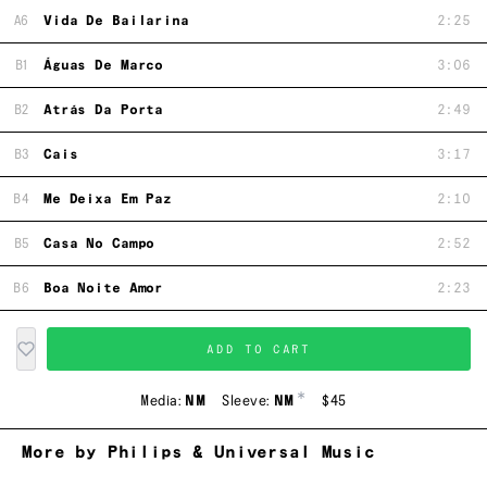
A6
Vida De Bailarina
2:25
B1
Águas De Marco
3:06
B2
Atrás Da Porta
2:49
B3
Cais
3:17
B4
Me Deixa Em Paz
2:10
B5
Casa No Campo
2:52
B6
Boa Noite Amor
2:23
ADD TO CART
*
Media:
NM
Sleeve:
NM
$45
More by Philips & Universal Music