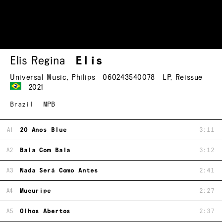
Elis Regina
Elis
Universal Music
,
Philips
060243540078
LP
,
Reissue
2021
Brazil
MPB
A1
20 Anos Blue
3:11
A2
Bala Com Bala
3:12
A3
Nada Será Como Antes
2:41
A4
Mucuripe
2:27
A5
Olhos Abertos
2:37