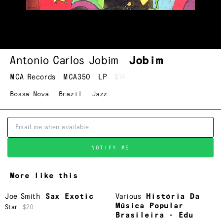
Antonio Carlos Jobim
Jobim
MCA Records
MCA350
LP
$14
Bossa Nova
Brazil
Jazz
NOTIFY ME
More like this
Joe Smith
Sax Exotic
Various
História Da
Música Popular
Star
$20
Brasileira - Edu