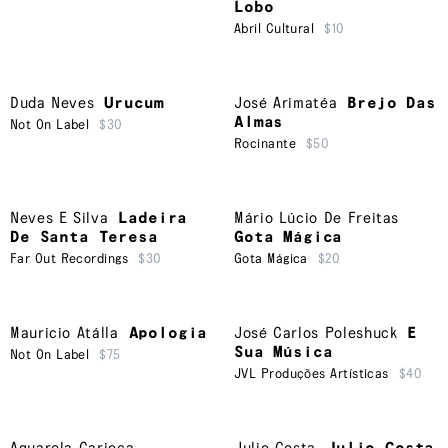
Lobo
Abril Cultural
$10
Duda Neves
Urucum
José Arimatéa
Brejo Das
Almas
Not On Label
$30
Rocinante
$50
Neves E Silva
Ladeira
Mário Lúcio De Freitas
De Santa Teresa
Gota Mágica
Far Out Recordings
$30
Gota Mágica
$20
Mauricio Atálla
Apologia
José Carlos Poleshuck
E
Sua Música
Not On Label
$75
JVL Produções Artísticas
$40