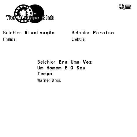
Skip to main content
The Mixtape Club
Belchior
Alucinação
Belchior
Paraiso
Philips
Elektra
Belchior
Era Uma Vez
Um Homem E O Seu
Tempo
Warner Bros.