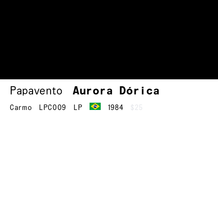
Papavento
Aurora Dórica
Carmo
LPC009
LP
1984
$25