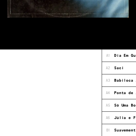
A1
Dia Em Qu
A2
Saci
A3
Babiloca 
A4
Ponta de 
A5
Só Uma Bo
A6
Júlia e F
B1
Suavement