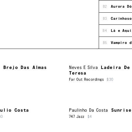
B2
Aurora Dó
B3
Carinhoso
B4
Lá e Aqui
B5
Vampiro d
a
Brejo Das Almas
Neves E Silva
Ladeira De
Teresa
Far Out Recordings
$30
ulio Costa
Paulinho Da Costa
Sunrise
30
747 Jazz
$4