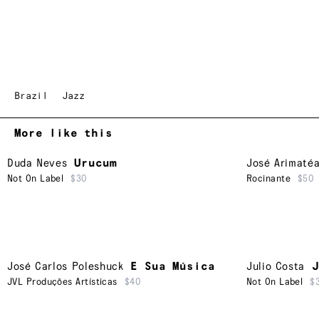
Brazil
Jazz
More like this
Duda Neves
Urucum
José Arimaté
Not On Label
$30
Rocinante
$50
José Carlos Poleshuck
E Sua Música
Julio Costa
J
JVL Produções Artísticas
$40
Not On Label
$