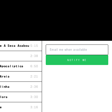
e A Seca Acabou e o Deserto Se Encheu de Regatos, Passaro
5:15
2:38
NOTIFY ME
Apocalíptica
6:50
Areia
2:21
linha
2:36
lora
3:30
e
3:16