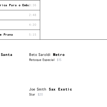
rica Para o Embaixador de Júpiter
3:36
2:48
4:20
e Prana
5:15
 Santa
Beto Saroldi
Metro
Retoque Especial
$15
Joe Smith
Sax Exotic
Star
$20