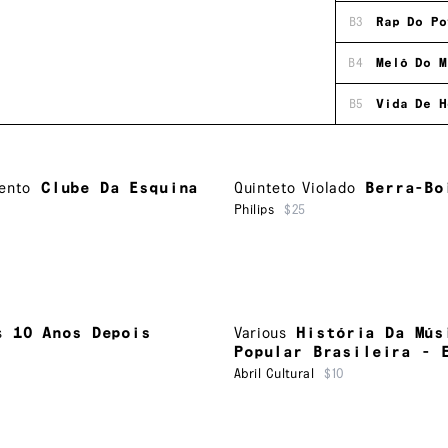
B3
Rap Do Po
B4
Melô Do M
B5
Vida De H
ento
Clube Da Esquina
Quinteto Violado
Berra-Bo
Philips
$25
s
10 Anos Depois
Various
História Da Mús
Popular Brasileira - 
Abril Cultural
$10