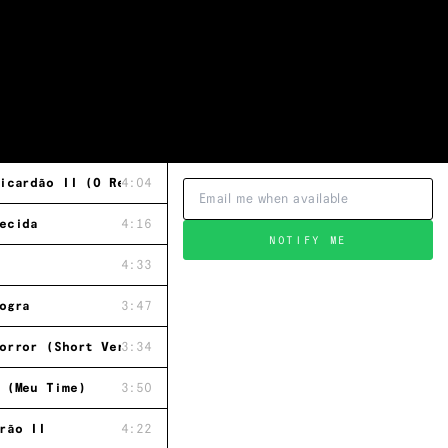
icardão II (O Retorno)
4:04
ecida
4:16
NOTIFY ME
4:33
ogra
3:47
orror (Short Version)
3:34
 (Meu Time)
3:50
rão II
4:22