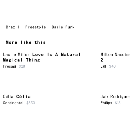
Brazil
Freestyle
Baile Funk
More like this
Laurie Miller
Love Is A Natural
Milton Nascim
Magical Thing
2
Presagi
$28
EMI
$40
Célia
Célia
Jair Rodrigue
Continental
$350
Philips
$15