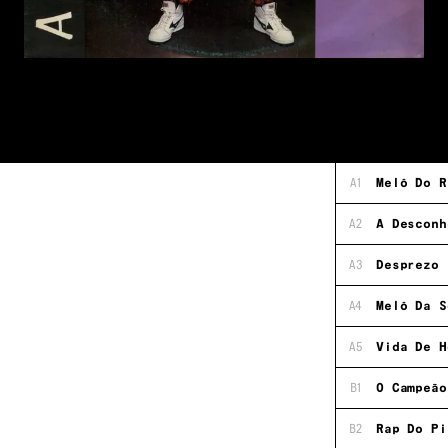
A1
Melô Do R
A2
A Desconh
A3
Desprezo
A4
Melô Da S
A5
Vida De H
B1
O Campeão
B2
Rap Do Pi