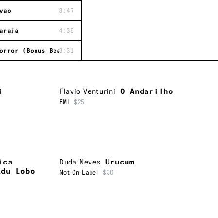
vão
3:47
arajá
4:36
orror (Bonus Beat)
3:31
i
Flavio Venturini
O Andarilho
EMI
$25
ica
Duda Neves
Urucum
Edu Lobo
Not On Label
$30