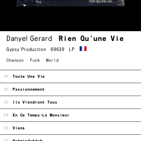
Danyel Gerard
Rien Qu’une Vie
Gypsy Production
69639
LP
Chanson
Funk
World
01
Toute Une Vie
02
Passionnément
03
Ils Viendront Tous
04
En Ce Temps-Là Monsieur
05
Viens