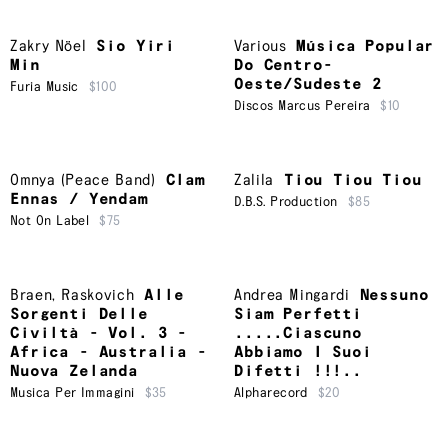
Zakry Nöel
Sio Yiri
Various
Música Popular
Min
Do Centro-
Oeste/Sudeste 2
Furia Music
$100
Discos Marcus Pereira
$10
Omnya (Peace Band)
Clam
Zalila
Tiou Tiou Tiou
Ennas / Yendam
D.B.S. Production
$85
Not On Label
$75
Braen
,
Raskovich
Alle
Andrea Mingardi
Nessuno
Sorgenti Delle
Siam Perfetti
Civiltà - Vol. 3 -
.....Ciascuno
Africa - Australia -
Abbiamo I Suoi
Nuova Zelanda
Difetti !!!..
Musica Per Immagini
$35
Alpharecord
$20