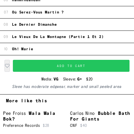
06
Hahmindahdah
07
Où Serez-Vous Martin ?
08
Le Dernier Dimanche
09
Le Vieux De La Montagne (Partie 1 Et 2)
10
Oh! Marie
ADD TO CART
Media:
VG
Sleeve:
G+
$20
Sleee has moderate edgwear, marker and small peeled area
More like this
Pee Froiss
Wala Wala
Carlos Nino
Bubble Bath
Bok?
For Giants
Preference Records
$28
CNF
$40