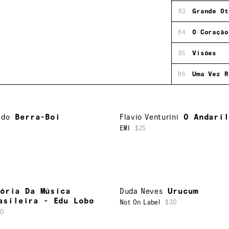
B3
Grande Ot
B4
O Coração
B5
Visões
B6
Uma Vez R
ado
Berra-Boi
Flavio Venturini
O Andaril
EMI
$25
ória Da Música
Duda Neves
Urucum
asileira - Edu Lobo
Not On Label
$30
10