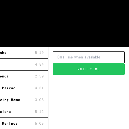
nho
5:19
4:54
NOTIFY ME
enda
2:59
 Paixão
4:51
ving Home
3:08
elena
5:12
 Meninos
5:05