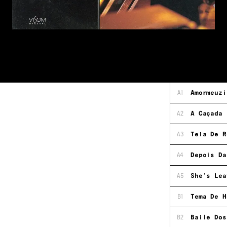
A1
Amormeuzi
A2
A Caçada
A3
Teia De R
A4
Depois Da
A5
She's Lea
B1
Tema De H
B2
Baile Dos