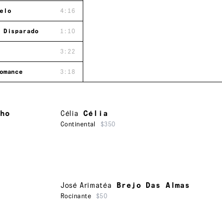
elo
4:16
 Disparado
1:10
3:22
omance
3:18
ho
Célia
Célia
Continental
$350
José Arimatéa
Brejo Das Almas
Rocinante
$50