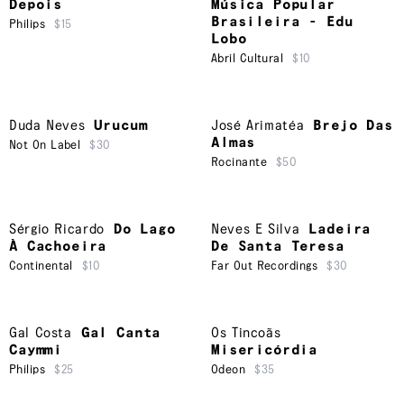
Depois
Música Popular
Brasileira - Edu
Philips
$15
Lobo
Abril Cultural
$10
Duda Neves
Urucum
José Arimatéa
Brejo Das
Almas
Not On Label
$30
Rocinante
$50
Sérgio Ricardo
Do Lago
Neves E Silva
Ladeira
À Cachoeira
De Santa Teresa
Continental
$10
Far Out Recordings
$30
Gal Costa
Gal Canta
Os Tincoãs
Caymmi
Misericórdia
Philips
$25
Odeon
$35