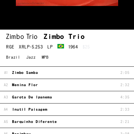
Zimbo Trio
Zimbo Trio
RGE
XRLP-5.253
LP
1964
$25
Brazil
Jazz
MPB
A1
Zimbo Samba
2:05
A2
Menina Flor
2:32
A3
Garota De Ipanema
4:35
A4
Inutil Paisagem
2:33
A5
Barquinho Diferente
2:21