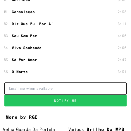
A6
Berimbau
3:08
B1
Consolação
2:58
B2
Diz Que Fui Por Aí
3:11
B3
Sou Sem Paz
4:06
B4
Vivo Sonhando
2:06
B5
Só Por Amor
2:47
B6
O Norte
3:51
NOTIFY ME
More by RGE
Velha Guarda Da Portela
Various
Brilho Da MPB