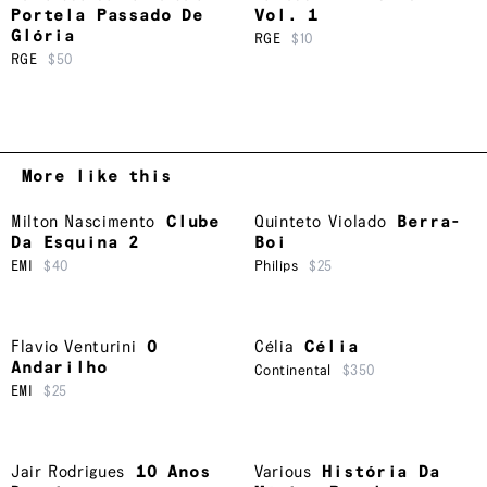
Portela Passado De
Vol. 1
Glória
RGE
$10
RGE
$50
More like this
Milton Nascimento
Clube
Quinteto Violado
Berra-
Da Esquina 2
Boi
EMI
$40
Philips
$25
Flavio Venturini
O
Célia
Célia
Andarilho
Continental
$350
EMI
$25
Jair Rodrigues
10 Anos
Various
História Da