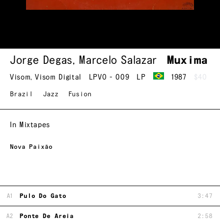
Jorge Degas
,
Marcelo Salazar
Muxima
Visom
,
Visom Digital
LPVO - 009
LP
1987
$40
Brazil
Jazz
Fusion
In Mixtapes
Nova Paixão
A1
Pulo Do Gato
3:47
A2
Ponte De Areia
2:58