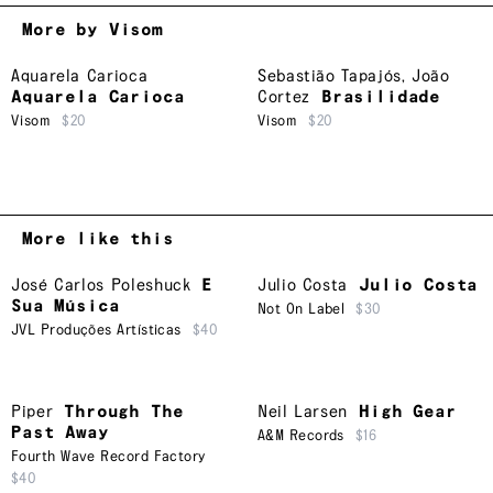
More by Visom
Aquarela Carioca
Sebastião Tapajós
,
João
Aquarela Carioca
Cortez
Brasilidade
Visom
$20
Visom
$20
More like this
José Carlos Poleshuck
E
Julio Costa
Julio Costa
Sua Música
Not On Label
$30
JVL Produções Artísticas
$40
Piper
Through The
Neil Larsen
High Gear
Past Away
A&M Records
$16
Fourth Wave Record Factory
$40