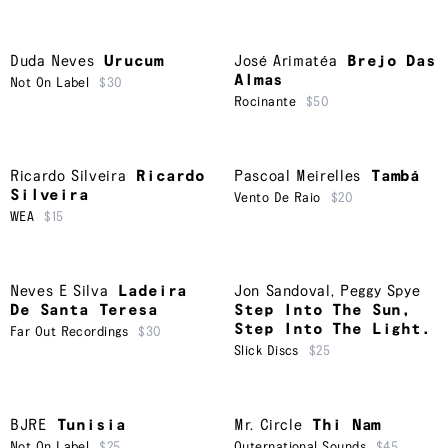
Duda Neves
Urucum
José Arimatéa
Brejo Das
Almas
Not On Label
$30
Rocinante
$50
Ricardo Silveira
Ricardo
Pascoal Meirelles
Tambá
Silveira
Vento De Raio
$20
WEA
$15
Neves E Silva
Ladeira
Jon Sandoval
,
Peggy Spye
De Santa Teresa
Step Into The Sun,
Step Into The Light.
Far Out Recordings
$30
Slick Discs
$25
BJRE
Tunisia
Mr. Circle
Thi Nam
Not On Label
$25
Outernational Sounds
$45