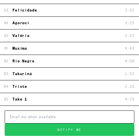
A3
Felicidade
3:32
A4
Agoroci
3:20
A5
Valéria
2:52
B1
Muxima
4:43
B2
Rio Negro
4:08
B3
Takuriná
1:53
B4
Triste
2:25
B5
Take 1
4:29
NOTIFY ME